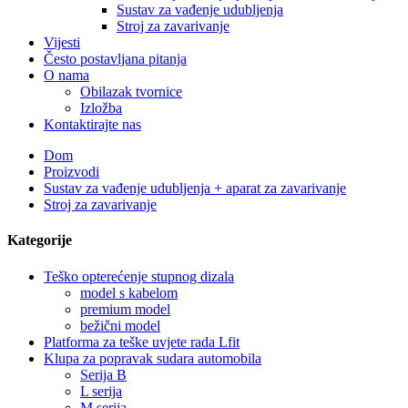
Sustav za vađenje udubljenja
Stroj za zavarivanje
Vijesti
Često postavljana pitanja
O nama
Obilazak tvornice
Izložba
Kontaktirajte nas
Dom
Proizvodi
Sustav za vađenje udubljenja + aparat za zavarivanje
Stroj za zavarivanje
Kategorije
Teško opterećenje stupnog dizala
model s kabelom
premium model
bežični model
Platforma za teške uvjete rada Lfit
Klupa za popravak sudara automobila
Serija B
L serija
M serija