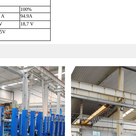
100%
5 A
94.9A
 V
18,7 V
,5V