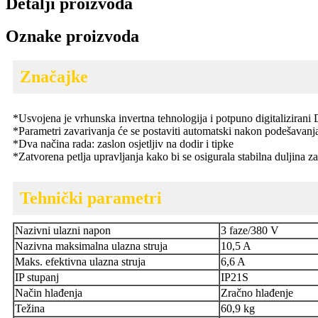
Detalji proizvoda
Oznake proizvoda
Značajke
*
Usvojena je vrhunska invertna tehnologija i potpuno digitalizirani
*
Parametri zavarivanja će se postaviti automatski nakon podešavan
*
Dva načina rada: zaslon osjetljiv na dodir i tipke
*
Zatvorena petlja upravljanja kako bi se osigurala stabilna duljina z
Tehnički parametri
Nazivni ulazni napon
3 faze/380 V
Nazivna maksimalna ulazna struja
10,5 A
Maks. efektivna ulazna struja
6,6 A
IP stupanj
IP21S
Način hlađenja
Zračno hlađenje
Težina
60,9 kg