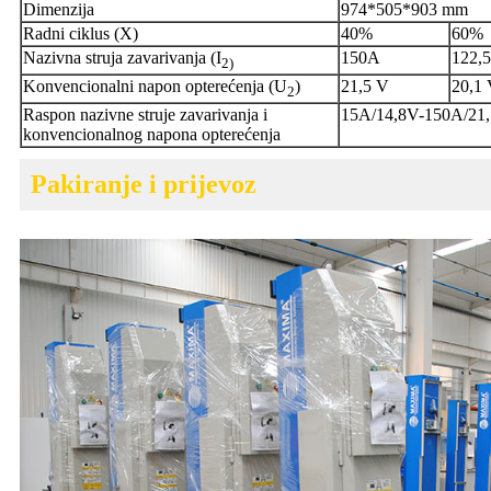
Dimenzija
974*505*903 mm
Radni ciklus (X)
40%
60%
Nazivna struja zavarivanja (I
150A
122,
2
)
Konvencionalni napon opterećenja (U
)
21,5 V
20,1
2
Raspon nazivne struje zavarivanja i
15A/14,8V-150A/21
konvencionalnog napona opterećenja
Pakiranje i prijevoz