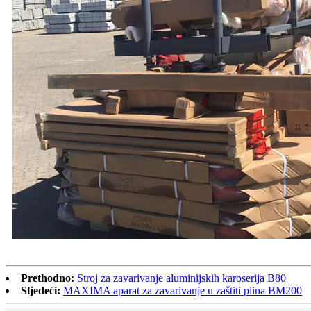
Prethodno:
Stroj za zavarivanje aluminijskih karoserija B80
Sljedeći:
MAXIMA aparat za zavarivanje u zaštiti plina BM200