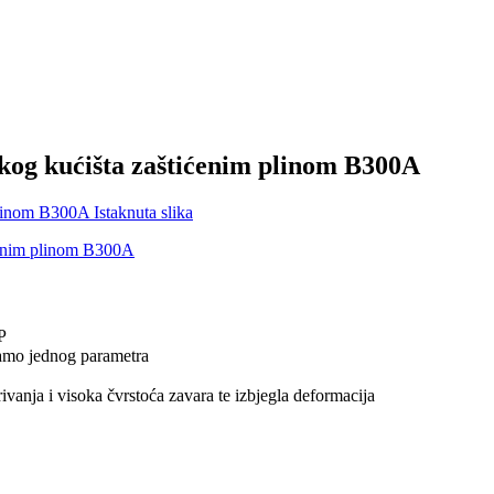
og kućišta zaštićenim plinom B300A
P
samo jednog parametra
rivanja i visoka čvrstoća zavara te izbjegla deformacija