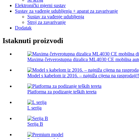
Elektronički mjerni sustav
Sustav za vađenje udubljenja + aparat za zavarivanje
Sustav za vađenje udubljenja
Stroj za zavarivanje
Dodatak
Istaknuti proizvodi
Maxima četverostupna dizalica ML4030 CE mobilna auto d
Model s kabelom iz 2016. – najniža cijena na rasprodaji!!
Platforma za podizanje teških tereta
L serija
Serija B