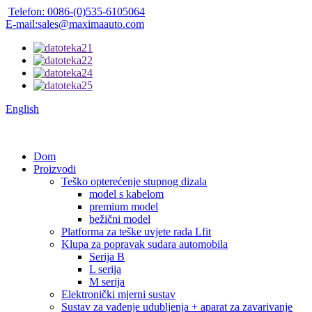
Telefon: 0086-(0)535-6105064
E-mail:sales@maximaauto.com
English
Dom
Proizvodi
Teško opterećenje stupnog dizala
model s kabelom
premium model
bežični model
Platforma za teške uvjete rada Lfit
Klupa za popravak sudara automobila
Serija B
L serija
M serija
Elektronički mjerni sustav
Sustav za vađenje udubljenja + aparat za zavarivanje