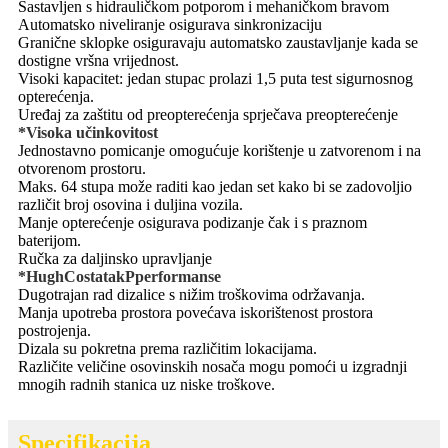
Sastavljen s hidrauličkom potporom i mehaničkom bravom
Automatsko niveliranje osigurava sinkronizaciju
Granične sklopke osiguravaju automatsko zaustavljanje kada se
dostigne vršna vrijednost.
Visoki kapacitet: jedan stupac prolazi 1,5 puta test sigurnosnog
opterećenja.
Uređaj za zaštitu od preopterećenja sprječava preopterećenje
*
Visoka učinkovitost
Jednostavno pomicanje omogućuje korištenje u zatvorenom i na
otvorenom prostoru.
Maks. 64 stupa može raditi kao jedan set kako bi se zadovoljio
različit broj osovina i duljina vozila.
Manje opterećenje osigurava podizanje čak i s praznom
baterijom.
Ručka za daljinsko upravljanje
*
H
ugh
C
ostatak
P
performanse
Dugotrajan rad dizalice s nižim troškovima održavanja.
Manja upotreba prostora povećava iskorištenost prostora
postrojenja.
Dizala su pokretna prema različitim lokacijama.
Različite veličine osovinskih nosača mogu pomoći u izgradnji
mnogih radnih stanica uz niske troškove.
Specifikacija