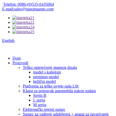
Telefon: 0086-(0)535-6105064
E-mail:sales@maximaauto.com
English
Dom
Proizvodi
Teško opterećenje stupnog dizala
model s kabelom
premium model
bežični model
Platforma za teške uvjete rada Lfit
Klupa za popravak automobila nakon sudara
Serija B
L serija
M serija
Elektronički mjerni sustav
Sustav za vađenje udubljenja + aparat za zavarivanje