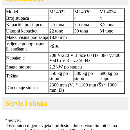
Model
ML4022
ML4030
ML4034
Broj stupaca
4
4
4
Kapacitet po stupcu
5,5 tona
7,5 tona
8,5 tona
Ukupni kapacitet
22 tone
30 tona
34 tone
Maks. visina podizanja
1820 mm
Vrijeme punog uspona
≤
9
0s
ili spuštanja
208 V/220 V 3 faze 60 Hz; 380 V/400
Napajanje
V/415 V 3 faze 50 Hz
Snaga motora
2,2 kW po stupcu
550 kg po
580 kg po
680 kg po
Težina
stupu
stupu
stupu
2300 mm (V) * 1100 mm (Š) * 1300
Dimenzije stupca
mm (D)
Servis i obuka
*Servis:
Distributeri diljem svijeta i profesionalni servisni tim bit će na