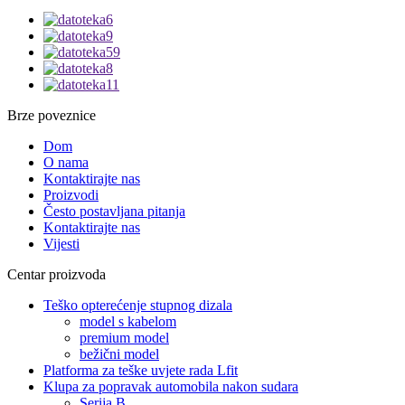
Brze poveznice
Dom
O nama
Kontaktirajte nas
Proizvodi
Često postavljana pitanja
Kontaktirajte nas
Vijesti
Centar proizvoda
Teško opterećenje stupnog dizala
model s kabelom
premium model
bežični model
Platforma za teške uvjete rada Lfit
Klupa za popravak automobila nakon sudara
Serija B