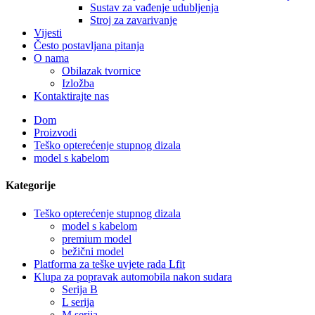
Sustav za vađenje udubljenja
Stroj za zavarivanje
Vijesti
Često postavljana pitanja
O nama
Obilazak tvornice
Izložba
Kontaktirajte nas
Dom
Proizvodi
Teško opterećenje stupnog dizala
model s kabelom
Kategorije
Teško opterećenje stupnog dizala
model s kabelom
premium model
bežični model
Platforma za teške uvjete rada Lfit
Klupa za popravak automobila nakon sudara
Serija B
L serija
M serija